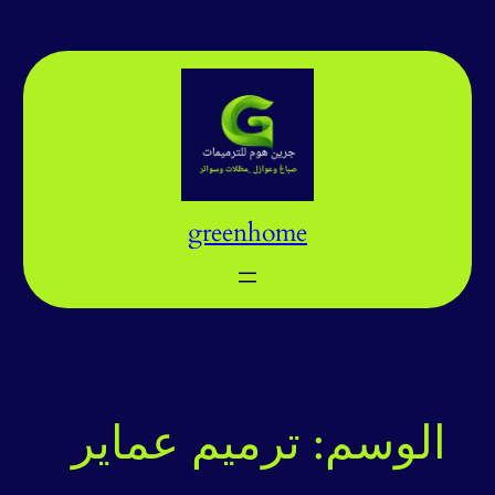
تخطى
إلى
المحتوى
greenhome
الوسم:
ترميم عماير