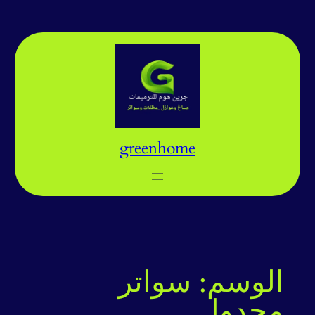
تخطى
إلى
المحتوى
greenhome
الوسم:
سواتر
مجدول